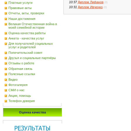
10:37
Диплом Лифанов
Платные услуги
(0)
10:31
Диплом Ивченко
(0)
Правовые акты
Отчеты, акты, проверки
Наши достижения
Великая Отечественная война в
моей семейной истории
Оценка качества работы
Анкета - качества услуг
Для получателей социальных
услуг и родителей
Попечительский совет
Друзья и социальные партнёры
Отзывы о работе
Обратная связь
Полезные ссылки
Видео
Фотогалерея
СМИ о нас
Акции, помощь
Телефон доверия
Оценка качества