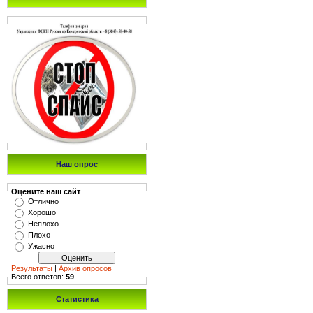
Наш опрос
Оцените наш сайт
Отлично
Хорошо
Неплохо
Плохо
Ужасно
Результаты
|
Архив опросов
Всего ответов:
59
Статистика