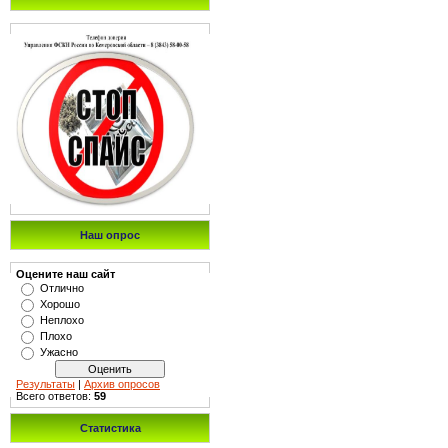
Наш опрос
Оцените наш сайт
Отлично
Хорошо
Неплохо
Плохо
Ужасно
Результаты
|
Архив опросов
Всего ответов:
59
Статистика