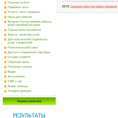
Платные услуги
08:55
Сильные идеи для нового времени
Правовые акты
Отчеты, акты, проверки
Наши достижения
Великая Отечественная война в
моей семейной истории
Оценка качества работы
Анкета - качества услуг
Для получателей социальных
услуг и родителей
Попечительский совет
Друзья и социальные партнёры
Отзывы о работе
Обратная связь
Полезные ссылки
Видео
Фотогалерея
СМИ о нас
Акции, помощь
Телефон доверия
Оценка качества