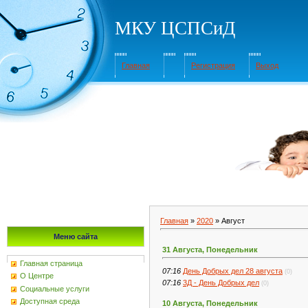
МКУ ЦСПСиД
Главная
Регистрация
Выход
Главная
»
2020
»
Август
Меню сайта
31 Августа, Понедельник
Главная страница
07:16
День Добрых дел 28 августа
(0)
О Центре
07:16
3Д - День Добрых дел
(0)
Социальные услуги
Доступная среда
10 Августа, Понедельник